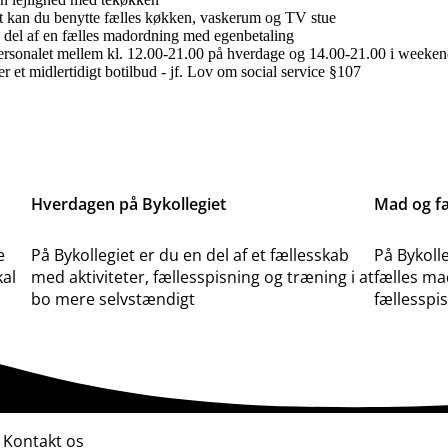
et kan du benytte fælles køkken, vaskerum og TV stue
 del af en fælles madordning med egenbetaling
rsonalet mellem kl. 12.00-21.00 på hverdage og 14.00-21.00 i weeken
er et midlertidigt botilbud - jf. Lov om social service §107
Hverdagen på Bykollegiet
Mad og fæ
e
På Bykollegiet er du en del af et fællesskab
På Bykolle
kal
med aktiviteter, fællesspisning og træning i at
fælles ma
bo mere selvstændigt
fællesspi
Kontakt os