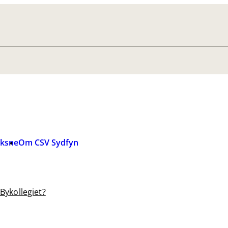
oksne
Om CSV Sydfyn
Bykollegiet?