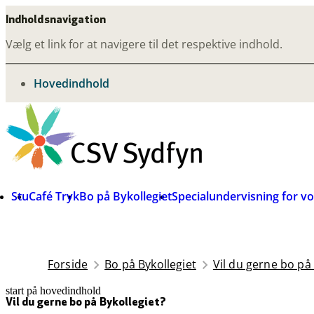
Indholdsnavigation
Vælg et link for at navigere til det respektive indhold.
gå til
Hovedindhold
Stu
Café Tryk
Bo på Bykollegiet
Specialundervisning for v
Forside
Bo på Bykollegiet
Vil du gerne bo på 
start på hovedindhold
senest opdateret 29. juni 2026
Vil du gerne bo på Bykollegiet?