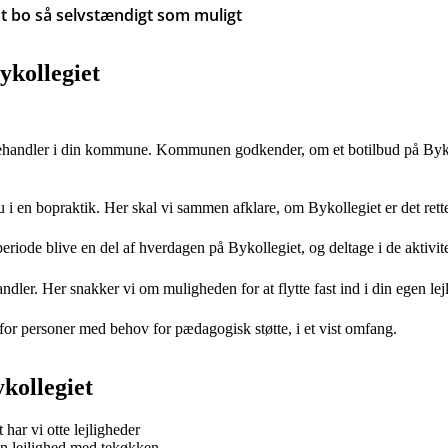
 at bo så selvstændigt som muligt
ykollegiet
gsbehandler i din kommune. Kommunen godkender, om et botilbud på Byk
du i en bopraktik. Her skal vi sammen afklare, om Bykollegiet er det ret
periode blive en del af hverdagen på Bykollegiet, og deltage i de aktivi
ler. Her snakker vi om muligheden for at flytte fast ind i din egen lej
, for personer med behov for pædagogisk støtte, i et vist omfang.
kollegiet
 har vi otte lejligheder
en lejlighed med tekøkken