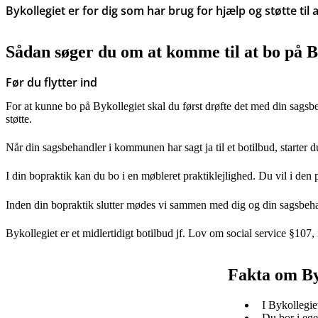
Bykollegiet er for dig som har brug for hjælp og støtte til
Sådan søger du om at komme til at bo på B
Før du flytter ind
For at kunne bo på Bykollegiet skal du først drøfte det med din sa
støtte.
Når din sagsbehandler i kommunen har sagt ja til et botilbud, starter 
I din bopraktik kan du bo i en møbleret praktiklejlighed. Du vil i den 
Inden din bopraktik slutter mødes vi sammen med dig og din sagsbehand
Bykollegiet er et midlertidigt botilbud jf. Lov om social service §107
Fakta om By
I Bykollegiet
Du bor i eg