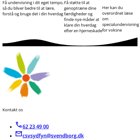
Få undervisning i dit eget tempo,
Få støtte til at
Her kan du
så du bliver bedre til at lære,
genoptræne dine
overordnet læse
forstå og bruge det i din hverdag
færdigheder og
om
finde nye måder at
specialundervisning
klare din hverdag
for voksne
efter en hjerneskade
Kontakt os
62 23 49 00
csvsydfyn@svendborg.dk